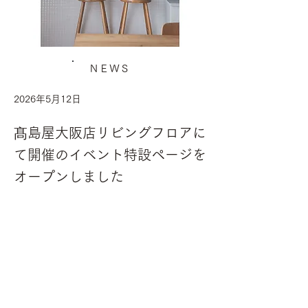
ＮＥＷＳ
2026年5月12日
髙島屋大阪店リビングフロアに
て開催のイベント特設ページを
オープンしました
Good Things Good Life 
Fair with うつわ検定
Previous
Next
(TWSA)